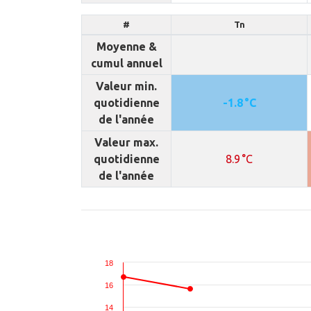
#
Tn
Moyenne &
cumul annuel
Valeur min.
quotidienne
-1.8 °C
de l'année
Valeur max.
quotidienne
8.9 °C
de l'année
18
16
14