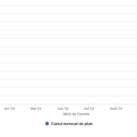
Avr '24
Mai '24
Juin '24
Juil '24
Août '24
Mois de l'année
Cumul mensuel de pluie