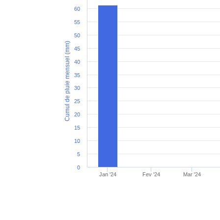
60
55
50
Cumul de pluie mensuel (mm)
45
40
35
30
25
20
15
10
5
0
Jan '24
Fev '24
Mar '24