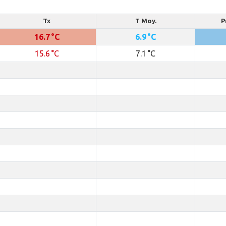
Tx
T Moy.
P
16.7 °C
6.9 °C
15.6 °C
7.1 °C