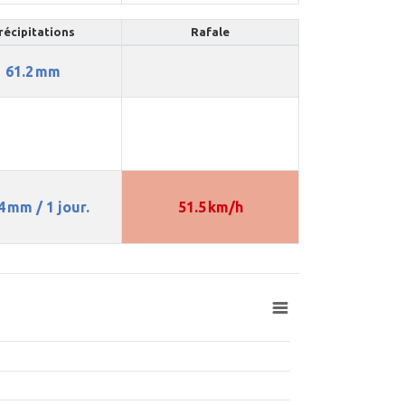
récipitations
Rafale
61.2 mm
4 mm / 1 jour.
51.5 km/h