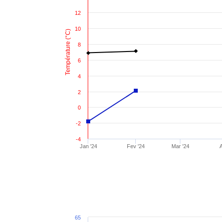
12
10
Température (°C)
8
6
4
2
0
-2
-4
Jan '24
Fev '24
Mar '24
65