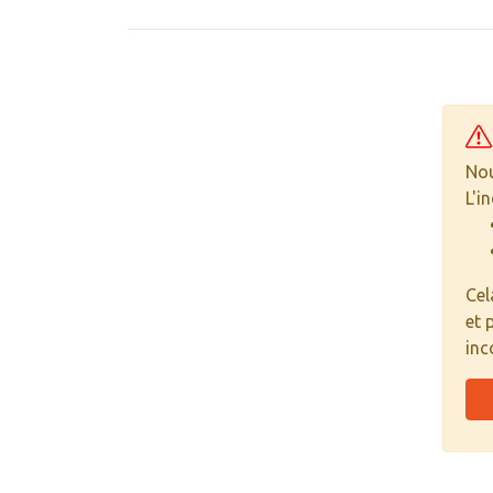
Nou
L'i
Cel
et 
inc