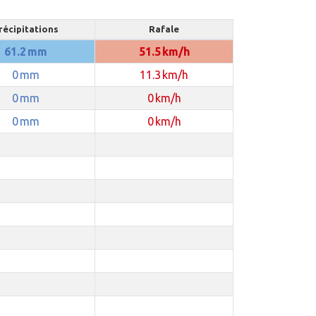
récipitations
Rafale
61.2 mm
51.5 km/h
0 mm
11.3 km/h
0 mm
0 km/h
0 mm
0 km/h