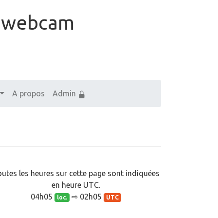
t webcam
A propos
Admin
utes les heures sur cette page sont indiquées
en heure UTC.
04h05
⇨ 02h05
loc.
UTC