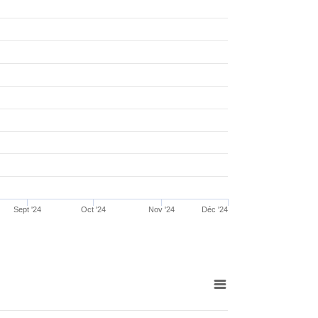
Sept '24
Oct '24
Nov '24
Déc '24