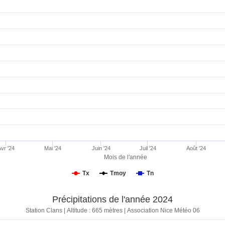
Avr '24
Mai '24
Juin '24
Juil '24
Août '24
Mois de l'année
Tx
Tmoy
Tn
Précipitations de l'année 2024
Station Clans | Altitude : 665 mètres | Association Nice Météo 06